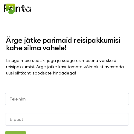
Ponta
Ärge jätke parimaid reisipakkumisi
kahe silma vahele!
Liituge meie uudiskirjaga ja saage esimesena värskeid
reisipakkumisi. Ärge jätke kasutamata võimalust avastada
uusi sihtkohti soodsate hindadega!